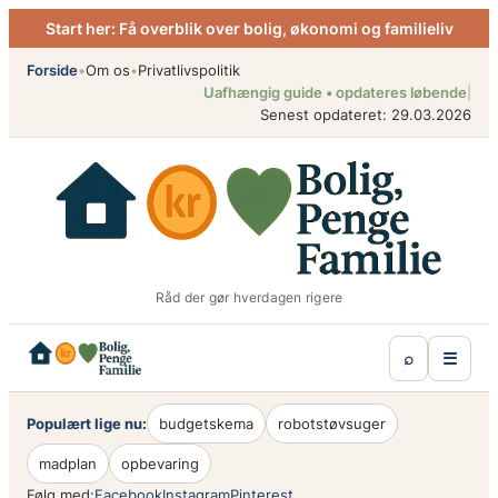
Spring
Start her: Få overblik over bolig, økonomi og familieliv
til
indhold
Forside
•
Om os
•
Privatlivspolitik
Uafhængig guide • opdateres løbende
|
Senest opdateret: 29.03.2026
Råd der gør hverdagen rigere
⌕
☰
Populært lige nu:
budgetskema
robotstøvsuger
madplan
opbevaring
Følg med:
Facebook
Instagram
Pinterest