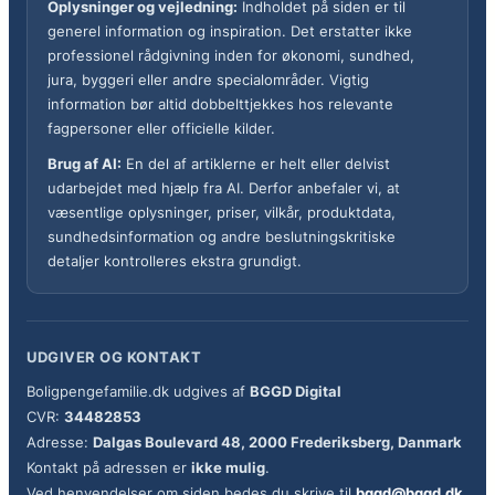
Oplysninger og vejledning:
Indholdet på siden er til
generel information og inspiration. Det erstatter ikke
professionel rådgivning inden for økonomi, sundhed,
jura, byggeri eller andre specialområder. Vigtig
information bør altid dobbelttjekkes hos relevante
fagpersoner eller officielle kilder.
Brug af AI:
En del af artiklerne er helt eller delvist
udarbejdet med hjælp fra AI. Derfor anbefaler vi, at
væsentlige oplysninger, priser, vilkår, produktdata,
sundhedsinformation og andre beslutningskritiske
detaljer kontrolleres ekstra grundigt.
UDGIVER OG KONTAKT
Boligpengefamilie.dk udgives af
BGGD Digital
CVR:
34482853
Adresse:
Dalgas Boulevard 48, 2000 Frederiksberg, Danmark
Kontakt på adressen er
ikke mulig
.
Ved henvendelser om siden bedes du skrive til
bggd@bggd.dk