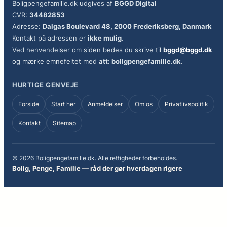
Boligpengefamilie.dk udgives af
BGGD Digital
CVR:
34482853
Adresse:
Dalgas Boulevard 48, 2000 Frederiksberg, Danmark
Kontakt på adressen er
ikke mulig
.
Ved henvendelser om siden bedes du skrive til
bggd@bggd.dk
og mærke emnefeltet med
att: boligpengefamilie.dk
.
HURTIGE GENVEJE
Forside
Start her
Anmeldelser
Om os
Privatlivspolitik
Kontakt
Sitemap
© 2026 Boligpengefamilie.dk. Alle rettigheder forbeholdes.
Bolig, Penge, Familie — råd der gør hverdagen rigere