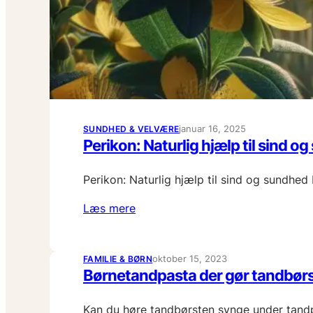
januar 16, 2025
SUNDHED & VELVÆRE
Perikon: Naturlig hjælp til sind o
Perikon: Naturlig hjælp til sind og sundhe
Læs mere
oktober 15, 2023
FAMILIE & BØRN
Børnetandpasta der gør tandbørs
Kan du høre tandbørsten synge under tand