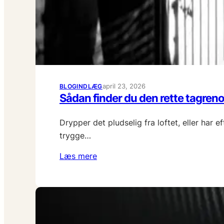
april 23, 2026
BLOGINDLÆG
Sådan finder du den rette tagrenov
Drypper det pludselig fra loftet, eller har
trygge…
Læs mere