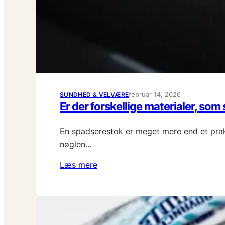
februar 14, 2026
SUNDHED & VELVÆRE
Er der forskellige materialer, som
En spadserestok er meget mere end et prakti
nøglen…
Læs mere