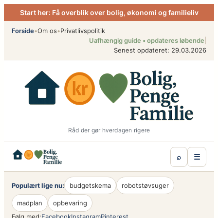
Spring
Start her: Få overblik over bolig, økonomi og familieliv
til
indhold
Forside
•
Om os
•
Privatlivspolitik
Uafhængig guide • opdateres løbende
|
Senest opdateret: 29.03.2026
Råd der gør hverdagen rigere
⌕
☰
Populært lige nu:
budgetskema
robotstøvsuger
madplan
opbevaring
Følg med:
Facebook
Instagram
Pinterest