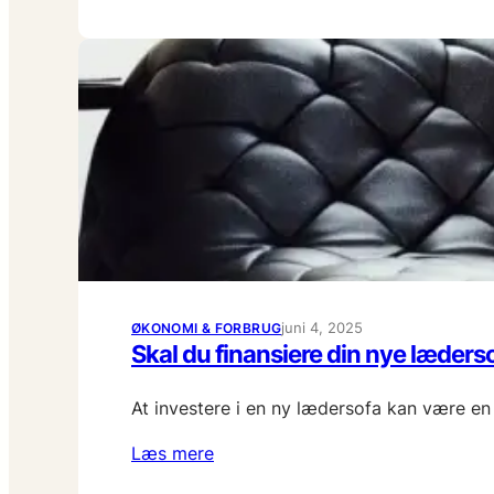
juni 4, 2025
ØKONOMI & FORBRUG
Skal du finansiere din nye læders
At investere i en ny lædersofa kan være en 
Læs mere