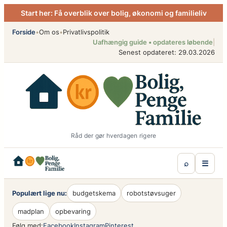
Spring
Start her: Få overblik over bolig, økonomi og familieliv
til
indhold
Forside
•
Om os
•
Privatlivspolitik
Uafhængig guide • opdateres løbende
|
Senest opdateret: 29.03.2026
Råd der gør hverdagen rigere
⌕
☰
Populært lige nu:
budgetskema
robotstøvsuger
madplan
opbevaring
Følg med:
Facebook
Instagram
Pinterest