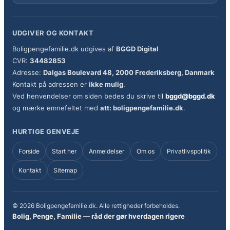
UDGIVER OG KONTAKT
Boligpengefamilie.dk udgives af
BGGD Digital
CVR:
34482853
Adresse:
Dalgas Boulevard 48, 2000 Frederiksberg, Danmark
Kontakt på adressen er
ikke mulig
.
Ved henvendelser om siden bedes du skrive til
bggd@bggd.dk
og mærke emnefeltet med
att: boligpengefamilie.dk
.
HURTIGE GENVEJE
Forside
Start her
Anmeldelser
Om os
Privatlivspolitik
Kontakt
Sitemap
© 2026 Boligpengefamilie.dk. Alle rettigheder forbeholdes.
Bolig, Penge, Familie — råd der gør hverdagen rigere