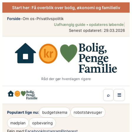
Spring
Start her: Få overblik over bolig, økonomi og familieliv
til
indhold
Forside
•
Om os
•
Privatlivspolitik
Uafhængig guide • opdateres løbende
|
Senest opdateret: 29.03.2026
Råd der gør hverdagen rigere
⌕
☰
Populært lige nu:
budgetskema
robotstøvsuger
madplan
opbevaring
Følg med:
Facebook
Instagram
Pinterest