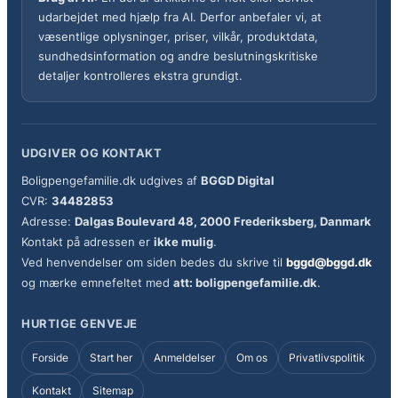
udarbejdet med hjælp fra AI. Derfor anbefaler vi, at
væsentlige oplysninger, priser, vilkår, produktdata,
sundhedsinformation og andre beslutningskritiske
detaljer kontrolleres ekstra grundigt.
UDGIVER OG KONTAKT
Boligpengefamilie.dk udgives af
BGGD Digital
CVR:
34482853
Adresse:
Dalgas Boulevard 48, 2000 Frederiksberg, Danmark
Kontakt på adressen er
ikke mulig
.
Ved henvendelser om siden bedes du skrive til
bggd@bggd.dk
og mærke emnefeltet med
att: boligpengefamilie.dk
.
HURTIGE GENVEJE
Forside
Start her
Anmeldelser
Om os
Privatlivspolitik
Kontakt
Sitemap