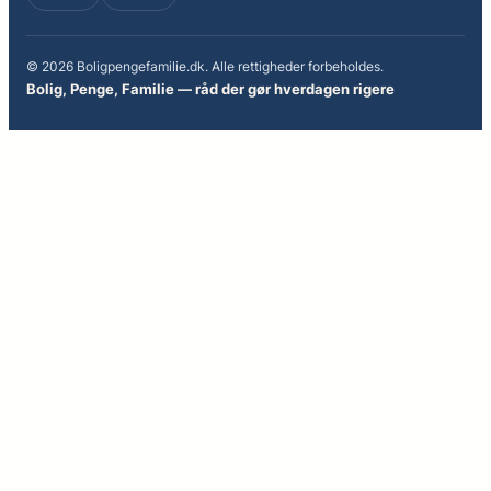
© 2026 Boligpengefamilie.dk. Alle rettigheder forbeholdes.
Bolig, Penge, Familie — råd der gør hverdagen rigere