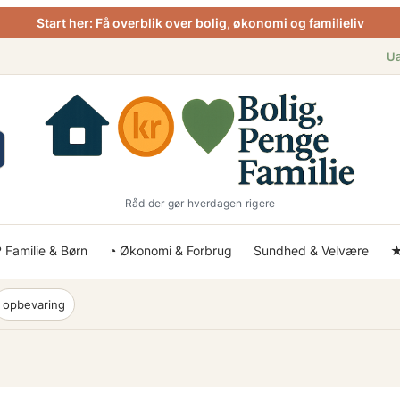
Start her: Få overblik over bolig, økonomi og familieliv
Ua
Råd der gør hverdagen rigere
 Familie & Børn
◔ Økonomi & Forbrug
Sundhed & Velvære
★
opbevaring