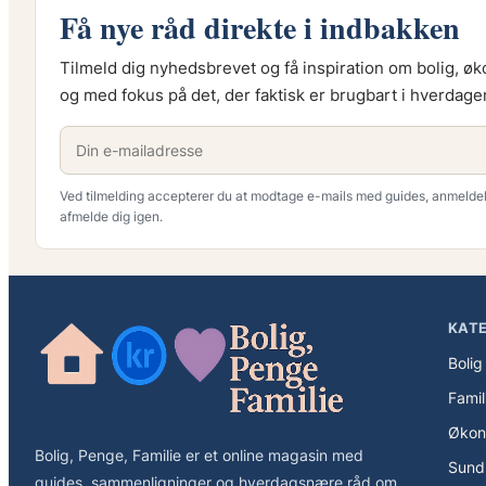
Få nye råd direkte i indbakken
Tilmeld dig nyhedsbrevet og få inspiration om bolig, ø
og med fokus på det, der faktisk er brugbart i hverdage
Ved tilmelding accepterer du at modtage e-mails med guides, anmeldels
afmelde dig igen.
KAT
Bolig
Famil
Økon
Bolig, Penge, Familie er et online magasin med
Sund
guides, sammenligninger og hverdagsnære råd om