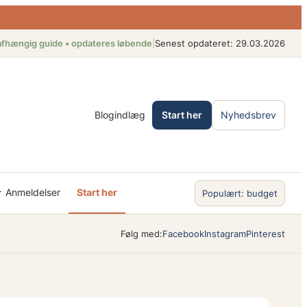
fhængig guide • opdateres løbende
|
Senest opdateret: 29.03.2026
Blogindlæg
Start her
Nyhedsbrev
 Anmeldelser
Start her
Populært: budget
Følg med:
Facebook
Instagram
Pinterest