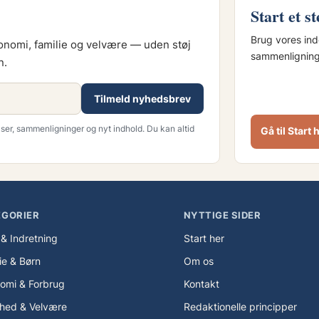
Start et s
Brug vores indg
konomi, familie og velvære — uden støj
sammenligninge
n.
Tilmeld nyhedsbrev
er, sammenligninger og nyt indhold. Du kan altid
Gå til Start 
EGORIER
NYTTIGE SIDER
 & Indretning
Start her
ie & Børn
Om os
omi & Forbrug
Kontakt
hed & Velvære
Redaktionelle principper