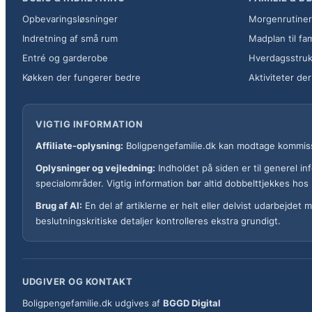
Opbevaringsløsninger
Morgenrutiner
Indretning af små rum
Madplan til fam
Entré og garderobe
Hverdagsstruk
Køkken der fungerer bedre
Aktiviteter de
VIGTIG INFORMATION
Affiliate-oplysning:
Boligpengefamilie.dk kan modtage kommission
Oplysninger og vejledning:
Indholdet på siden er til generel in
specialområder. Vigtig information bør altid dobbelttjekkes hos r
Brug af AI:
En del af artiklerne er helt eller delvist udarbejdet
beslutningskritiske detaljer kontrolleres ekstra grundigt.
UDGIVER OG KONTAKT
Boligpengefamilie.dk udgives af
BGGD Digital