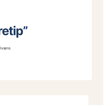
retip”
elvære.