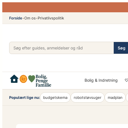
Spring
til
Forside
•
Om os
•
Privatlivspolitik
indhold
Søg
Bolig & Indretning
♡
Populært lige nu:
budgetskema
robotstøvsuger
madplan