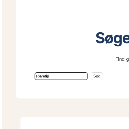
Søger
Find g
Søg
Søg