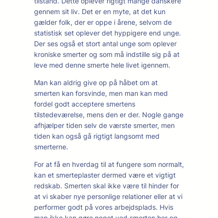
tilstand. Dette oplever rigtigt mange danskere
gennem sit liv. Det er en myte, at det kun
gælder folk, der er oppe i årene, selvom de
statistisk set oplever det hyppigere end unge.
Der ses også et stort antal unge som oplever
kroniske smerter og som må indstille sig på at
leve med denne smerte hele livet igennem.
Man kan aldrig give op på håbet om at
smerten kan forsvinde, men man kan med
fordel godt acceptere smertens
tilstedeværelse, mens den er der. Nogle gange
afhjælper tiden selv de værste smerter, men
tiden kan også gå rigtigt langsomt med
smerterne.
For at få en hverdag til at fungere som normalt,
kan et smerteplaster dermed være et vigtigt
redskab. Smerten skal ikke være til hinder for
at vi skaber nye personlige relationer eller at vi
performer godt på vores arbejdsplads. Hvis
man ikke kan gøre noget ved smerten her og