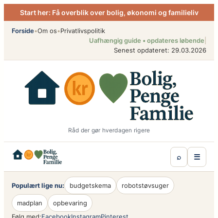
Spring
Start her: Få overblik over bolig, økonomi og familieliv
til
indhold
Forside
•
Om os
•
Privatlivspolitik
Uafhængig guide • opdateres løbende
|
Senest opdateret: 29.03.2026
Råd der gør hverdagen rigere
⌕
☰
Populært lige nu:
budgetskema
robotstøvsuger
madplan
opbevaring
Følg med:
Facebook
Instagram
Pinterest