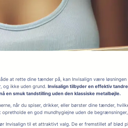
e at rette dine tænder på, kan Invisalign være løsningen f
er, og ikke uden grund.
Invisalign tilbyder en effektiv tand
opnå en smuk tandstilling uden den klassiske metalbøjle.
nerne, når du spiser, drikker, eller børster dine tænder, hvil
 at opretholde en god mundhygiejne uden de begrænsninger, d
nvisalign til et attraktivt valg. De er fremstillet af blød pl