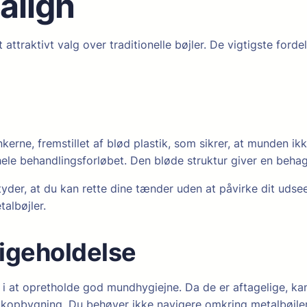
align
t attraktivt valg over traditionelle bøjler. De vigtigste ford
kerne, fremstillet af blød plastik, som sikrer, at munden ik
le behandlingsforløbet. Den bløde struktur giver en behage
der, at du kan rette dine tænder uden at påvirke dit udseen
albøjler.
igeholdelse
 i at opretholde god mundhygiejne. Da de er aftagelige, kan
akopbygning. Du behøver ikke navigere omkring metalbøjlerne