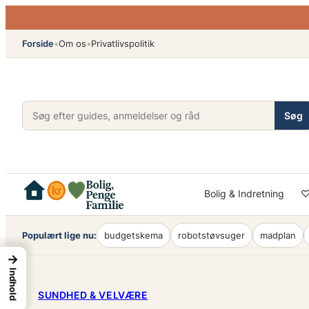
Spring
til
Forside
•
Om os
•
Privatlivspolitik
indhold
Søg
Bolig & Indretning
♡
Populært lige nu:
budgetskema
robotstøvsuger
madplan
→
Indhold
SUNDHED & VELVÆRE