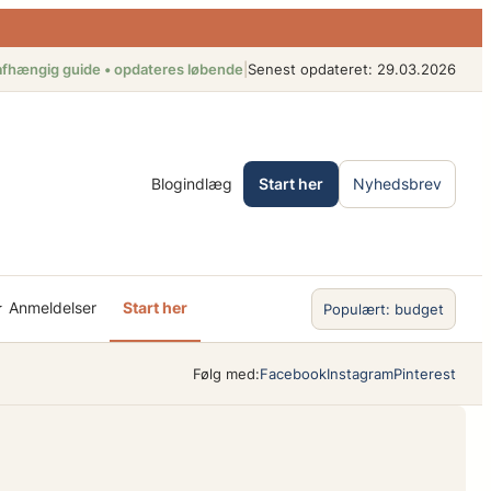
fhængig guide • opdateres løbende
|
Senest opdateret: 29.03.2026
Blogindlæg
Start her
Nyhedsbrev
 Anmeldelser
Start her
Populært: budget
Følg med:
Facebook
Instagram
Pinterest