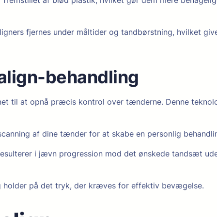
t aligners fjernes under måltider og tandbørstning, hvilket 
align-behandling
net til at opnå præcis kontrol over tænderne. Denne tekno
canning af dine tænder for at skabe en personlig behandli
 resulterer i jævn progression mod det ønskede tandsæt ude
 holder på det tryk, der kræves for effektiv bevægelse.