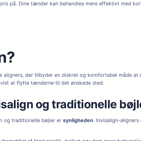
s på. Dine tænder kan behandles mere effektivt med kortere
gn?
e aligners, der tilbyder en diskret og komfortabel måde at r
ist at flytte tænderne til det ønskede sted.
salign og traditionelle bøjl
 og traditionelle bøjler er
synligheden
. Invisalign-aligners
r fremstillet af blød plastik, hvilket gør dem mere behageli