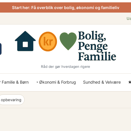
Start her: Få overblik over bolig, økonomi og familieliv
Ua
Råd der gør hverdagen rigere
 Familie & Børn
◔ Økonomi & Forbrug
Sundhed & Velvære
★
opbevaring